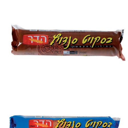
לקבלת הצעת מחיר מיוחדת
חייגו 053-9345722
מ.א.ד.פ שיווק מזון | ממתקים בסיטונאות
טל' ישיר: 053-9345722, 02-6734055
פקס: 02-6712535 קריית ענבים.
מייל
madap@tarshish.com
הצהרת נגישות​
שיווק מזון
|
ממתקים בסיטונאות
|
סיטונאי ממתקים
|
שיווק עוגות
|
נרות
בסיטונאות