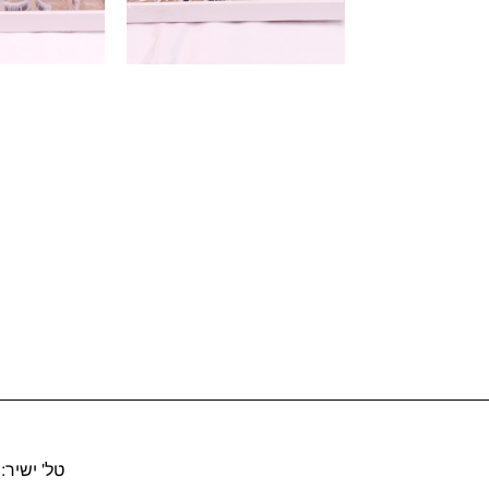
טל' ישיר: 02-6734055 פקס: 02-6712535 קריית ענבים. מ